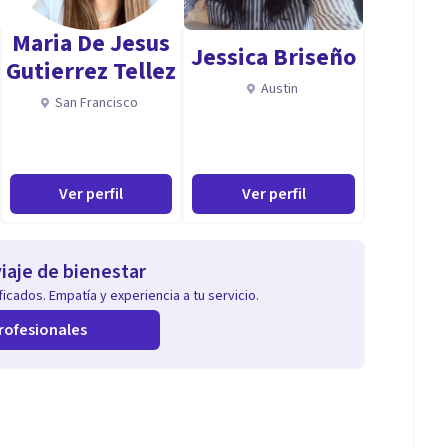
Maria De Jesus
Jessica Briseño
Gutierrez Tellez
Austin
San Francisco
Ver perfil
Ver perfil
dibujo, juego).
iaje de bienestar
o de tu proceso.
icados. Empatía y experiencia a tu servicio.
rofesionales
 y de la Familia.
endido sin juicios.