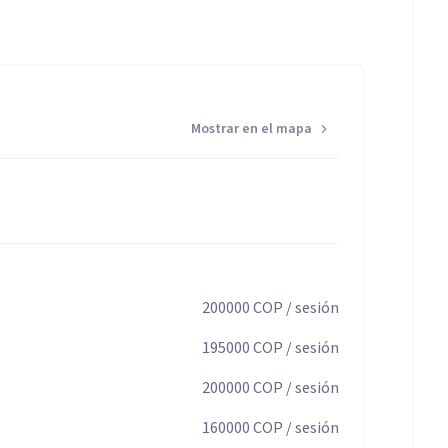
, juego y dibujo.
tus relaciones y fortalezas.
Mostrar en el mapa
én mi propósito.
200000
COP
/ sesión
195000
COP
/ sesión
200000
COP
/ sesión
160000
COP
/ sesión