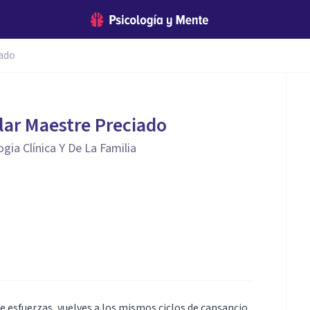
iado
ilar Maestre Preciado
gia Clínica Y De La Familia
e esfuerzas, vuelves a los mismos ciclos de cansancio