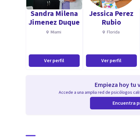
Facilitación de la regulación emocional en pacientes.
Sandra Milena
Jessica Perez
Jimenez Duque
Rubio
Potenciación de la autonomía y capacidad de decisión.
Miami
Florida
Activación de fortalezas personales.
Ver perfil
Ver perfil
Intervención creativa y sistémica (música, narrativas, 
Aptitudes
Empieza hoy tu v
25 años de experiencia clínica, que respaldan cada pas
Accede a una amplia red de psicólogos calif
Encuentra p
Formación de alto nivel: Magíster en Psicología Clínica
Escucha empática y cercana, para que te sientas compr