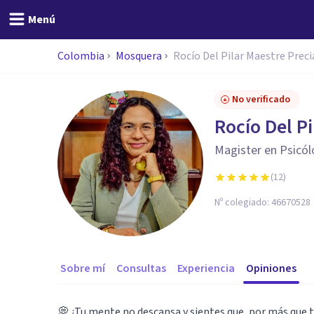
Menú
Colombia
Mosquera
Rocío Del Pilar Maestre Prec
No verificado
Rocío Del P
Magister en Psicólo
(
12
)
Nº colegiado:
46670528
Sobre mí
Consultas
Experiencia
Opiniones
💭 ¿Tu mente no descansa y sientes que, por más que t