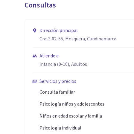
Consultas
Creatividad terapéutica, integrando música, narrativas
Visión sistémica, que conecta tu historia personal con 
Dirección principal
Cra. 3 #2-55, Mosquera, Cundinamarca
Compromiso auténtico, porque tu bienestar es tambi
Atiende a
Infancia (0-10), Adultos
Servicios y precios
Consulta familiar
Psicología niños y adolescentes
Niños en edad escolar y familia
Psicologia individual