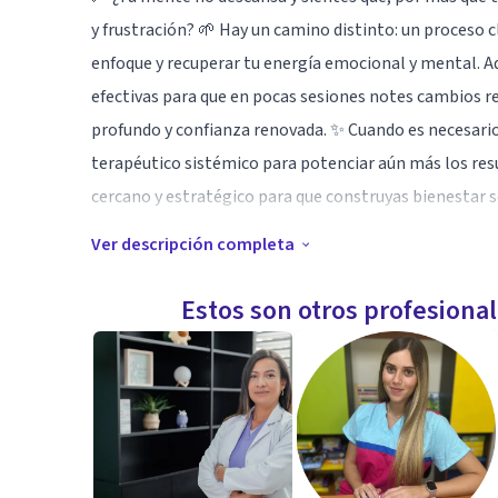
y frustración? 🌱 Hay un camino distinto: un proceso cl
enfoque y recuperar tu energía emocional y mental. 
efectivas para que en pocas sesiones notes cambios 
profundo y confianza renovada. ✨ Cuando es necesario
terapéutico sistémico para potenciar aún más los re
cercano y estratégico para que construyas bienestar s
Ver descripción completa
Especialidad
Experiencia en abordaje de Ansiedad ,duelos, sensación
Estos son otros profesiona
postraumático.
Evaluación integral de individuos y relaciones.
Transformación de patrones relacionales.