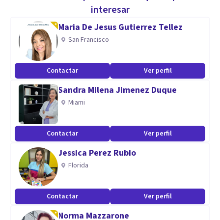
psicológico para personas con problemas emocionales,
interesar
duelos, estrés, ansiedad y baja autoestima.
Maria De Jesus Gutierrez Tellez
San Francisco
Me encuentro en formación profesional permanente para
ofrecer el mejor servicio a quien consulta.
Contactar
Ver perfil
Sandra Milena Jimenez Duque
Atención a pacientes de Argentina y del exterior.
Miami
Especialidad
Contactar
Ver perfil
Clínica de Jóvenes, Adultos y Adultos Mayores
Jessica Perez Rubio
Aptitudes
Florida
Orientación, atención psicológica en distintas áreas.
Psicoprofilaxis Quirúrgica infanto juvenil y adultos.
Contactar
Ver perfil
Psicooncologia.
Norma Mazzarone