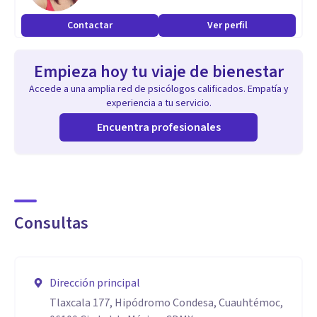
cuestiones vitales de la existencia. Soy especialista en
Contactar
Ver perfil
asesoramiento filosófico existencial, y cuento con maestría
en terapia individual. Tengo estudios en tanatologia, y
Empieza hoy tu viaje de bienestar
experiencia en el diagnostico y tratamiento de problemas
Accede a una amplia red de psicólogos calificados. Empatía y
emocionalales, tales como depresión y ansiedad.
experiencia a tu servicio.
Encuentra profesionales
Consultas
Dirección principal
Tlaxcala 177, Hipódromo Condesa, Cuauhtémoc,