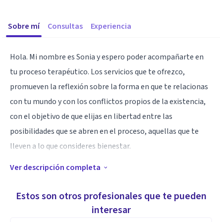
Sobre mí
Consultas
Experiencia
Hola. Mi nombre es Sonia y espero poder acompañarte en
tu proceso terapéutico. Los servicios que te ofrezco,
promueven la reflexión sobre la forma en que te relacionas
con tu mundo y con los conflictos propios de la existencia,
con el objetivo de que elijas en libertad entre las
posibilidades que se abren en el proceso, aquellas que te
lleven a lo que consideres bienestar.
Ver descripción completa
Si te interesa reflexionar sobre tus experiencias cotidianas y
tener una mayor comprensión sobre ti mismo, o
Estos son otros profesionales que te pueden
actualmente te experimentas en algún tipo de tensión y
interesar
conflicto en el que necesites clarificar, reflexionar y