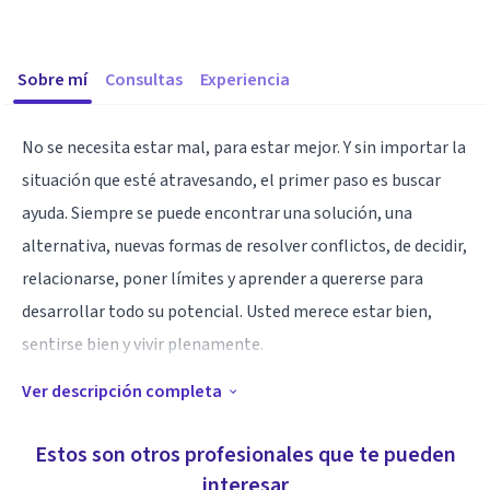
Sobre mí
Consultas
Experiencia
No se necesita estar mal, para estar mejor. Y sin importar la
situación que esté atravesando, el primer paso es buscar
ayuda. Siempre se puede encontrar una solución, una
alternativa, nuevas formas de resolver conflictos, de decidir,
relacionarse, poner límites y aprender a quererse para
desarrollar todo su potencial. Usted merece estar bien,
sentirse bien y vivir plenamente.
Ver descripción completa
Especialidad
Proceso:
Estos son otros profesionales que te pueden
1ª. Sesión ($ 1,800): Para comprender los antecedentes de la
interesar