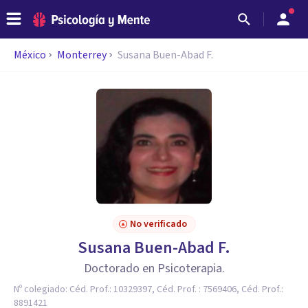
México
Monterrey
Susana Buen-Abad F.
No verificado
Susana Buen-Abad F.
Doctorado en Psicoterapia.
Nº colegiado:
Céd. Prof.: 10329397, Céd. Prof. : 7569406, Céd. Prof.:
8891421