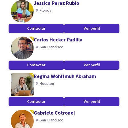
Jessica Perez Rubio
Florida
Aptitudes
Capacidad de abstracción, análisis y síntesis.
Contactar
Ver perfil
Capacidad de inteligencia emocional.
Carlos Hecker Padilla
Capacidad para identificar, plantear y resolver problemas.
San Francisco
Capacidad de aprendizaje autónomo y actualizarse
permanentemente.
Capacidad para formular y gestionar proyectos.
Contactar
Ver perfil
Regina Wohltmuh Abraham
Houston
Contactar
Ver perfil
Gabriele Cotronei
San Francisco