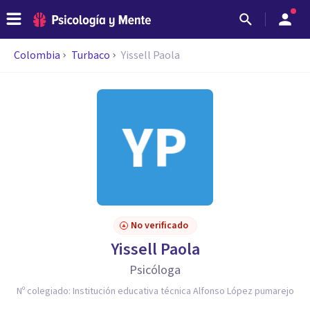
Colombia
Turbaco
Yissell Paola
No verificado
Yissell Paola
Psicóloga
Nº colegiado:
Institución educativa técnica Alfonso López pumarejo