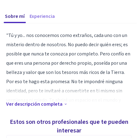
Sobre mí
Experiencia
"Tú y yo... nos conocemos como extraños, cada uno con un
misterio dentro de nosotros. No puedo decir quién eres; es
posible que nunca te conozca por completo. Pero confío en
que eres una persona por derecho propio, poseída por una
belleza y valor que son los tesoros más ricos de la Tierra.
Por eso te hago esta promesa: No te impondré ninguna
identidad, pero te invitaré a convertirte en ti mismo sin
vergüenza ni miedo. Te abriré un espacio en el mundo y
Ver descripción completa
defenderé tu derecho a llenarlo de auténtica vocación.
Mientras dure tu búsqueda, tienes mi lealtad ”. - Theodore
Estos son otros profesionales que te pueden
Roszak
interesar