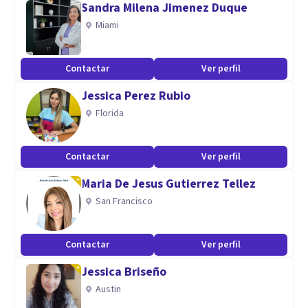
Sandra Milena Jimenez Duque
Miami
Contactar
Ver perfil
Jessica Perez Rubio
Florida
Contactar
Ver perfil
Maria De Jesus Gutierrez Tellez
San Francisco
Contactar
Ver perfil
Jessica Briseño
Austin