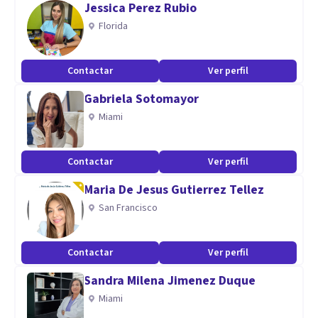
Jessica Perez Rubio
Magister en psicologia clinica graduado en la Universidad
Florida
Nacional Mayor de San Marcos. Licenciado en Psicologia.
Psicoterapeuta integrativo.
Contactar
Ver perfil
Gabriela Sotomayor
Miami
Contactar
Ver perfil
Maria De Jesus Gutierrez Tellez
San Francisco
Contactar
Ver perfil
Sandra Milena Jimenez Duque
Miami