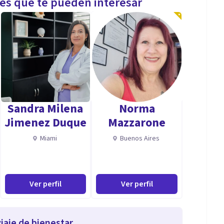
les que te pueden interesar
Sandra Milena
Norma
Jimenez Duque
Mazzarone
Miami
Buenos Aires
Ver perfil
Ver perfil
iaje de bienestar