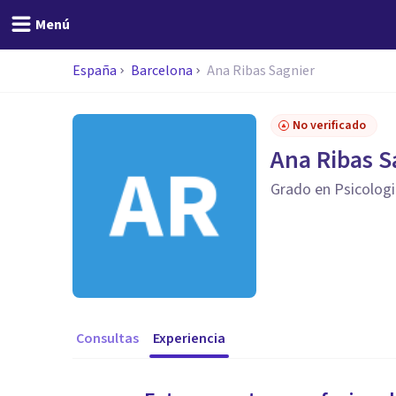
Menú
España
Barcelona
Ana Ribas Sagnier
No verificado
Ana Ribas S
Grado en Psicolog
Consultas
Experiencia