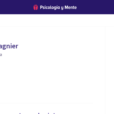
agnier
ia