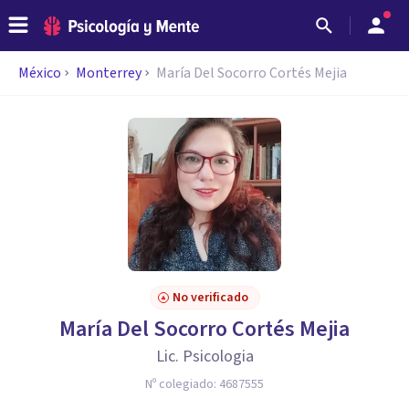
México
Monterrey
María Del Socorro Cortés Mejia
No verificado
María Del Socorro Cortés Mejia
Lic. Psicologia
Nº colegiado:
4687555