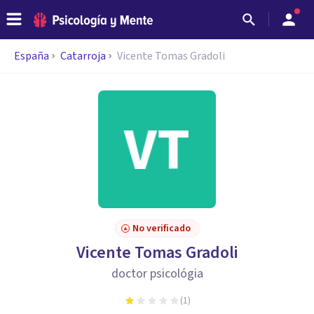
España
Catarroja
Vicente Tomas Gradoli
No verificado
Vicente Tomas Gradoli
doctor psicológia
(
1
)