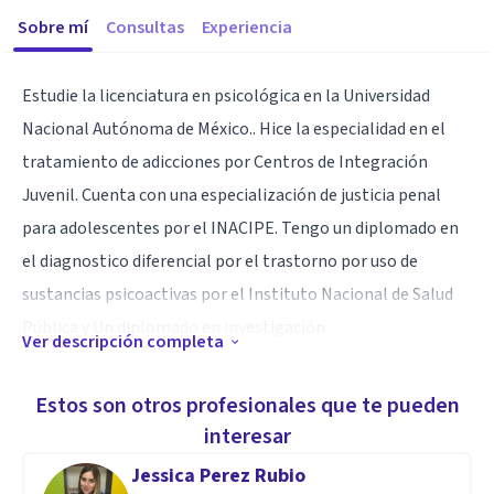
Sobre mí
Consultas
Experiencia
Estudie la licenciatura en psicológica en la Universidad
Nacional Autónoma de México.. Hice la especialidad en el
tratamiento de adicciones por Centros de Integración
Juvenil. Cuenta con una especialización de justicia penal
para adolescentes por el INACIPE. Tengo un diplomado en
el diagnostico diferencial por el trastorno por uso de
sustancias psicoactivas por el Instituto Nacional de Salud
Pública y Un diplomado en investigación
Ver descripción completa
psicocriminodelictiva por la UNAM. Actualmente estoy
cursando la maestría en psicología de la salud en la
Estos son otros profesionales que te pueden
Universidad Autónoma de Baja California.
interesar
Jessica Perez Rubio
Aptitudes