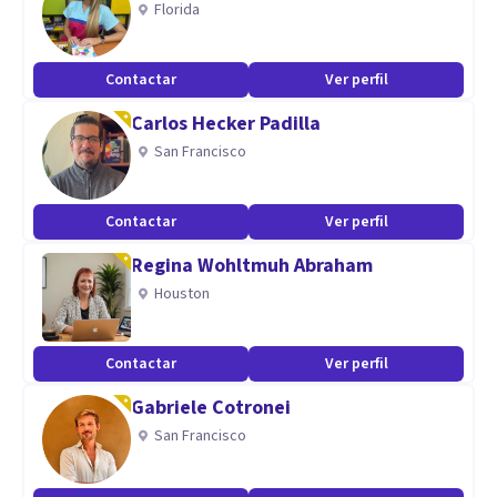
Florida
Cuento con 10 años de experiencia en el tratamiento de
pacientes y desarrollo de programas de intervención. He
Contactar
Ver perfil
colaborado en el sistema penitenciario federal, clínicas de
Carlos Hecker Padilla
tratamiento en adicciones, además de la práctica privada.
San Francisco
Contactar
Ver perfil
Regina Wohltmuh Abraham
Houston
Contactar
Ver perfil
Gabriele Cotronei
San Francisco