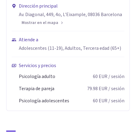
misma. Cuando esa base se fortalece, también lo hacen sus
Dirección principal
vínculos.
Av. Diagonal, 449, 4o, L'Eixample, 08036 Barcelona
Mostrar en el mapa
Además de mi especialización en PAS, acompaño a personas
con dependencia emocional y autoestima, y a parejas que
Atiende a
desean mejorar su comunicación, fortalecer su relación o
Adolescentes (11-19), Adultos, Tercera edad (65+)
superar momentos de dificultad.
Servicios y precios
Especialidad
Psicología adulto
60
EUR
/ sesión
Acompaño a Personas altamente sensibles (PAS) a
Terapia de pareja
79.98
EUR
/ sesión
entender, gestionar y querer el rasgo.
Por otro lado hago terapia de pareja y dependencia
Psicología adolescentes
60
EUR
/ sesión
emocional.
Aptitudes