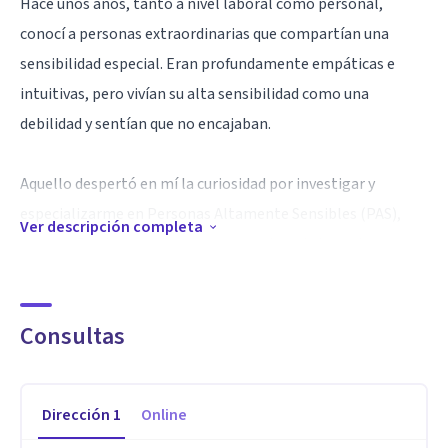
Hace unos años, tanto a nivel laboral como personal,
conocí a personas extraordinarias que compartían una
sensibilidad especial. Eran profundamente empáticas e
intuitivas, pero vivían su alta sensibilidad como una
debilidad y sentían que no encajaban.
Aquello despertó en mí la curiosidad por investigar y
especializarme en Personas Altamente Sensibles (PAS),
Ver descripción completa
acompañando a muchas personas a descubrir que las
emociones, cuando se comprenden y gestionan, pueden
convertirse en una gran fortaleza.
Consultas
Trabajo desde una perspectiva integradora, comprendiendo
la historia de cada persona, validando sus emociones y
Dirección
1
Online
ayudándola a construir una relación más amable consigo