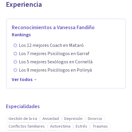
- Especialista en Personas Altamente Sensibles.
Experiencia
- Especialista en gestión emocional.
- Terapia de pareja y dependencia emocional.
- Apego.
Reconocimientos a
Vanessa Fandiño
Rankings
- Acompañamiento en procesos de duelo.
- Procesos de divorcio y separación.
Los 12 mejores Coach en Mataró
Los 7 mejores Psicólogos en Garraf
Los 5 mejores Sexólogos en Cornellà
Los 9 mejores Psicólogos en Polinyà
Ver todos
Especialidades
Gestión de la ira
Ansiedad
Depresión
Divorcio
Conflictos familiares
Autoestima
Estrés
Traumas