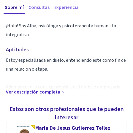
Sobre mí
Consultas
Experiencia
¡Hola! Soy Alba, psicóloga y psicoterapeuta humanista
integrativa.
Aptitudes
Estoy especializada en duelo, entendiendo este como fin de
una relación o etapa.
Además cuento con experiencia en el ámbito empresarial
Ver descripción completa
por lo que mi acompañamiento a personas también está
muy centrado en resolución de conflictos, ansiedad y
Estos son otros profesionales que te pueden
gestión del tiempo entre otros.
interesar
Maria De Jesus Gutierrez Tellez