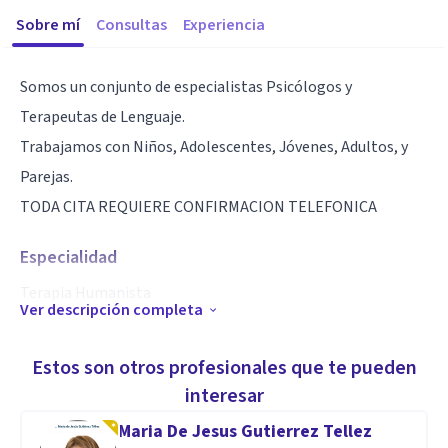
Sobre mí
Consultas
Experiencia
Somos un conjunto de especialistas Psicólogos y
Terapeutas de Lenguaje.
Trabajamos con Niños, Adolescentes, Jóvenes, Adultos, y
Parejas.
TODA CITA REQUIERE CONFIRMACION TELEFONICA
Especialidad
Terapia Humanista
Ver descripción completa
Aptitudes
Estos son otros profesionales que te pueden
Duelo, Estrés postraumático, Conducta Suicida,
interesar
Infidelidades, Parejas, Jovenes Universitarios.
Maria De Jesus Gutierrez Tellez