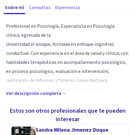
Sobre mí
Consultas
Experiencia
Profesional en Psicología, Especialista en Psicología
clínica, egresada de la
Universidad el bosque, formada en enfoque cognitivo
conductual. Con experiencia en el área de salud y clínica; con
habilidades terapéuticas en acompañamiento psicológico,
en proceso psicológico, evaluación e intervención;
realización de informes y talleres. Capacidad para
desarrollo de proyectos. Con aptitud resiliente,
Ver descripción completa
investigativa, pensamiento crítico, empática, trabajo en
equipo; dispuesta al aprendizaje continuo; con manejo en
Estos son otros profesionales que te pueden
los principios éticos y morales.
interesar
Sandra Milena Jimenez Duque