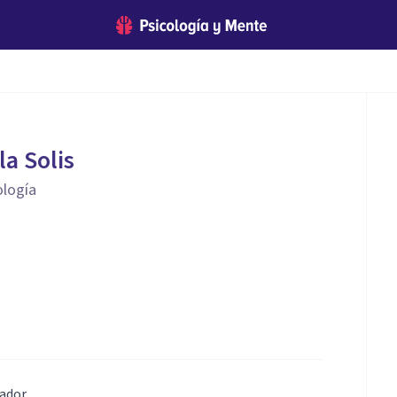
la Solis
ología
vador