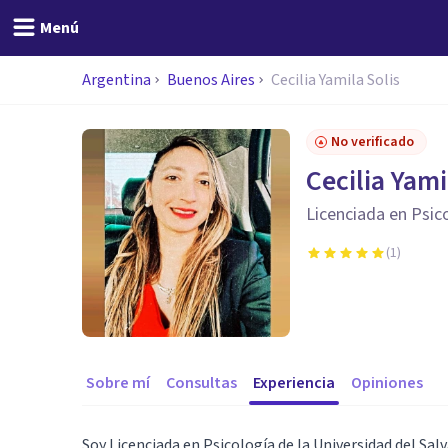
Menú
Argentina
Buenos Aires
Cecilia Yamila Solis
No verificado
Cecilia Yami
Licenciada en Psic
(
1
)
Sobre mí
Consultas
Experiencia
Opiniones
Soy Licenciada en Psicología de la Universidad del Sal