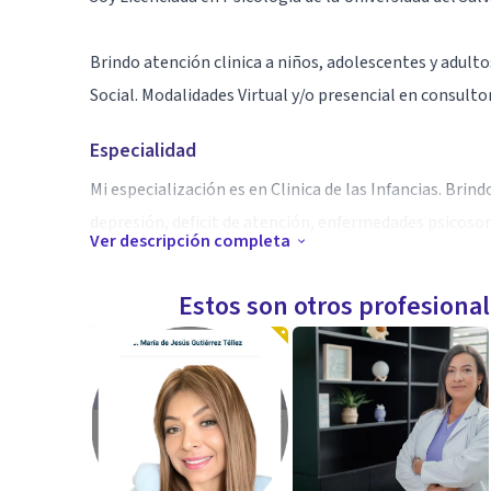
Brindo atención clinica a niños, adolescentes y adulto
Social. Modalidades Virtual y/o presencial en consulto
Especialidad
Mi especialización es en Clinica de las Infancias. Brin
depresión, deficit de atención, enfermedades psicosom
Ver descripción completa
Actualmente me encuentro realizando un curso de pos
Estos son otros profesiona
Aptitudes
Clínica: Niños, adolescentes y adultos.