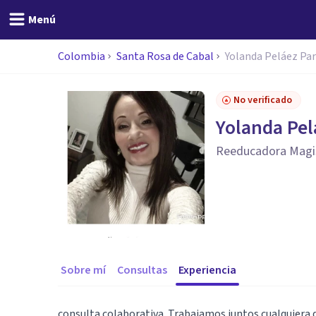
Menú
Colombia
Santa Rosa de Cabal
Yolanda Peláez Par
No verificado
Yolanda Pel
Reeducadora Magi
Sobre mí
Consultas
Experiencia
consulta colaborativa. Trabajamos juntos cualquiera q