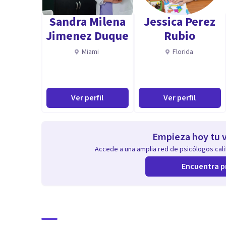
Sandra Milena
Jessica Perez
Jimenez Duque
Rubio
Miami
Florida
Ver perfil
Ver perfil
Empieza hoy tu v
Accede a una amplia red de psicólogos calif
Encuentra p