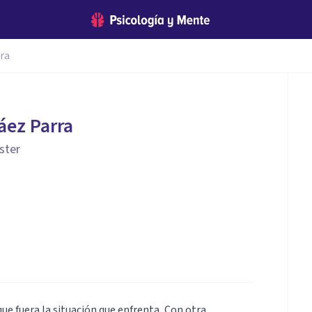
ra
áez Parra
ster
ue fuera la situación que enfrenta, Con otra