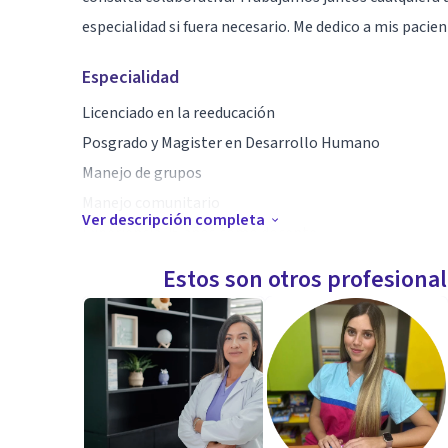
especialidad si fuera necesario. Me dedico a mis pacien
Especialidad
Licenciado en la reeducación
Posgrado y Magister en Desarrollo Humano
Manejo de grupos
Manejo comunitario
Ver descripción completa
Experiencia 25 años como docente
Habilidad para escucharte
Estos son otros profesiona
Empatía
Altruista
Aptitudes
La Reeducación se ocupa de la adaptación a las situac