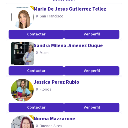
con el objetivo de alcanzar las metas terapéuticas
Maria De Jesus Gutierrez Tellez
propuestas desde el inicio en la formulación clínica
San Francisco
diseñada para cada paciente y su caso.
Contactar
Ver perfil
Aptitudes
Sandra Milena Jimenez Duque
Psicóloga con enfoque Cognitivo Conductual y
Miami
especialización en Terapia Cognoscitiva.
Contactar
Ver perfil
Jessica Perez Rubio
Florida
Contactar
Ver perfil
Norma Mazzarone
Buenos Aires