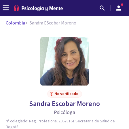
Colombia
Sandra EScobar Moreno
No verificado
Sandra Escobar Moreno
Psicóloga
Nº colegiado:
Reg. Profesional 20678161 Secretaria de Salud de
Bogotá