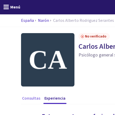
Menú
España
Narón
Carlos Alberto Rodriguez Serantes
No verificado
Carlos Albe
Psicólogo general 
Consultas
Experiencia