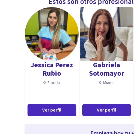
Estos son otros profesiona
Jessica Perez
Gabriela
Rubio
Sotomayor
Florida
Miami
Ver perfil
Ver perfil
Empieza hoy tu v