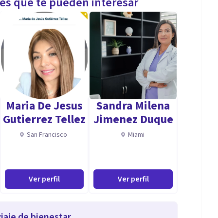
les que te pueden interesar
Maria De Jesus
Sandra Milena
Gutierrez Tellez
Jimenez Duque
San Francisco
Miami
Ver perfil
Ver perfil
iaje de bienestar