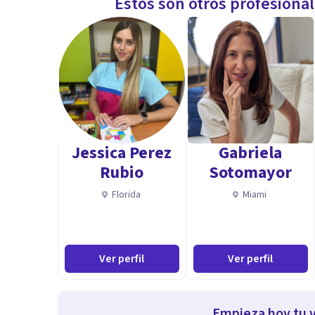
Estos son otros profesiona
Jessica Perez
Gabriela
Rubio
Sotomayor
Florida
Miami
Ver perfil
Ver perfil
Empieza hoy tu v