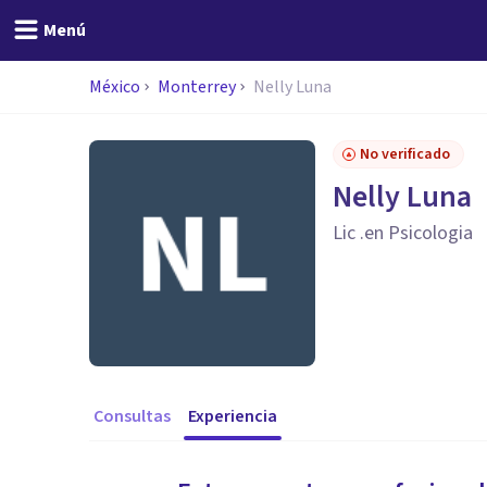
Menú
México
Monterrey
Nelly Luna
No verificado
Nelly Luna
Lic .en Psicologia
Consultas
Experiencia