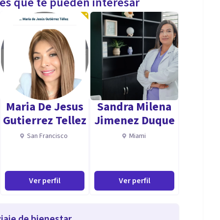
les que te pueden interesar
Maria De Jesus
Sandra Milena
Gutierrez Tellez
Jimenez Duque
San Francisco
Miami
Ver perfil
Ver perfil
iaje de bienestar