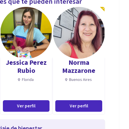
les que te pueden interesar
Jessica Perez
Norma
Rubio
Mazzarone
Florida
Buenos Aires
Ver perfil
Ver perfil
iaje de bienestar