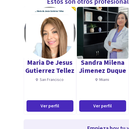
Estos son otros profesiona
Maria De Jesus
Sandra Milena
Gutierrez Tellez
Jimenez Duque
San Francisco
Miami
Ver perfil
Ver perfil
Empieza hoy tu v