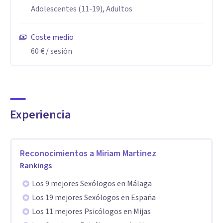
cambio que desean.
Adolescentes (11-19), Adultos
Especialidad
Coste medio
Mi método es holístico y mezcla la Terapia humanista, la
60 €
/ sesión
Terapia Breve Estratégica, la Hipnosis, el EMDR, la
Programación Neurolingüística, la Sexoterapia, las
Terapias Energéticas como el EFT o tapping, El Sistema de
la Familia Interior, etc
Experiencia
Aptitudes
Especialista en trastornos de la ansiedad, fobias,
Reconocimientos a
Miriam Martinez
Rankings
dependencias y adicciones (stop-tabaco, gestión del peso y
compulsiones), TOC, traumas, problemas de pareja,
Los 9 mejores Sexólogos en Málaga
sexuales, etc, entre otros.
Los 19 mejores Sexólogos en España
Los 11 mejores Psicólogos en Mijas