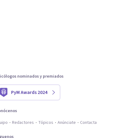
icólogos nominados y premiados
PyM Awards 2024
onócenos
uipo
Redactores
Tópicos
Anúnciate
Contacta
íguenos