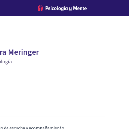
ra Meringer
ología
acio de escucha y acompañamiento.