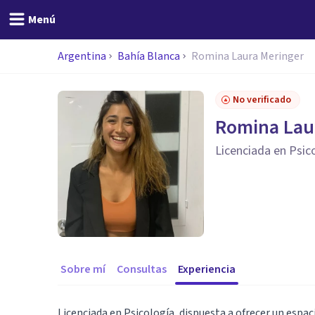
Menú
Argentina
Bahía Blanca
Romina Laura Meringer
No verificado
Romina Lau
Licenciada en Psic
Sobre mí
Consultas
Experiencia
Licenciada en Psicología, dispuesta a ofrecer un esp