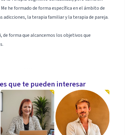
a. Me he formado de forma específica en el ámbito de
 adicciones, la terapia familiar y la terapia de pareja.
i, de forma que alcancemos los objetivos que
s.
rejas desde el 2021 como autónoma bajo el nombre
es en las que he trabajado como psicóloga han sido en
les que te pueden interesar
l Cónsul, Servicio de Atención Psicológica de la
dación Heroes).
gía y el Máster en Psicología General Sanitaria, he
omunicación familiar y terapia de parejas,
clínica, dolor crónico, primeros auxilios psicológicos,