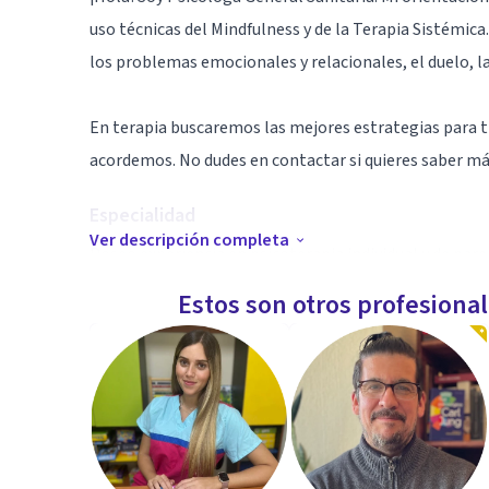
uso técnicas del Mindfulness y de la Terapia Sistémic
los problemas emocionales y relacionales, el duelo, las
En terapia buscaremos las mejores estrategias para t
acordemos. No dudes en contactar si quieres saber má
Especialidad
Ver descripción completa
Poseo experiencia en psicoterapia individual y de pa
Maite Carrasco Psicología. Otras experiencias laboral
Estos son otros profesiona
DRN Health S.L., Unidad de Salud Mental Comunitaria E
Universidad de Málaga, Fundación CIRHMA (actual Fun
Respecto a mi formación, además del Grado en Psicolo
realizado posgrados en adicciones, terapia familiar, c
intervención en duelo, y también cursos de psicología 