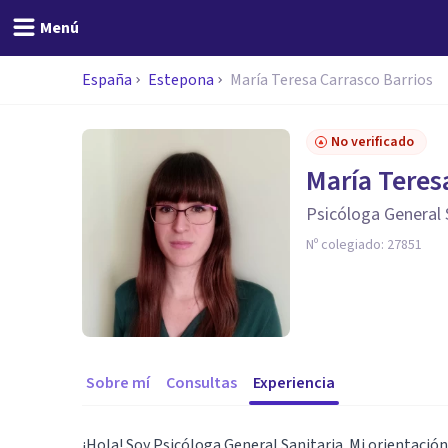
Menú
España
Estepona
María Teresa Carrasco Barrios
No verificado
María Teres
Psicóloga General 
Nº colegiado:
27851
Sobre mí
Consultas
Experiencia
¡Hola! Soy Psicóloga General Sanitaria. Mi orientació