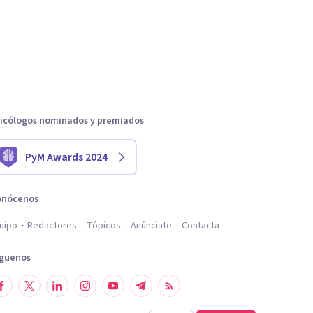
icólogos nominados y premiados
PyM Awards 2024
onócenos
uipo
Redactores
Tópicos
Anúnciate
Contacta
íguenos