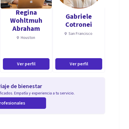
Regina
Gabriele
Wohltmuh
Cotronei
Abraham
San Francisco
Houston
Ver perfil
Ver perfil
iaje de bienestar
icados. Empatía y experiencia a tu servicio.
rofesionales