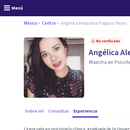
Menú
México
Centro
Angélica Alejandra Fragoso Reyes
No verificado
Angélica Al
Maestra en Psicote
Sobre mí
Consultas
Experiencia
Licenciada en psicología clínica, graduada de la Univ