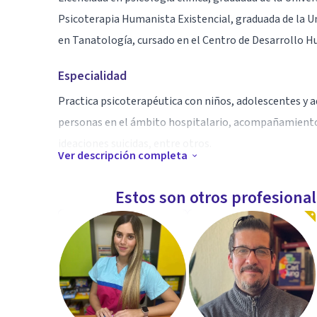
Psicoterapia Humanista Existencial, graduada de la 
en Tanatología, cursado en el Centro de Desarrollo H
Especialidad
Practica psicoterapéutica con niños, adolescentes y a
personas en el ámbito hospitalario, acompañamiento 
ideaciones suicidas, entre otros.
Ver descripción completa
Aptitudes
Estos son otros profesiona
Fundadora, coordinadora, directora y psicoterapeuta e
Además de tener una publicación como coautora de “E
Tomo II, primera edición 2017"