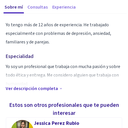
Sobre mí
Consultas
Experiencia
Yo tengo más de 12 años de experiencia. He trabajado
especialmente con problemas de depresión, ansiedad,
familiares y de parejas.
Especialidad
Yo soy un profesional que trabaja con mucha pasión y sobre
todo ética y entrega. Me considero alguien que trabaja con
humanidad.
Ver descripción completa
Aptitudes
Estos son otros profesionales que te pueden
Yo aplico distintas terapias, entre ellas las cognitivo
interesar
conductuales, psicodinámica, sistémicas, entre otras.
Jessica Perez Rubio