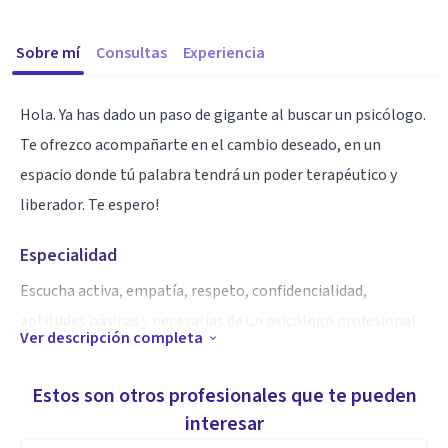
Sobre mí
Consultas
Experiencia
Hola. Ya has dado un paso de gigante al buscar un psicólogo.
Te ofrezco acompañarte en el cambio deseado, en un
espacio donde tú palabra tendrá un poder terapéutico y
liberador. Te espero!
Especialidad
Escucha activa, empatía, respeto, confidencialidad,
aptitudes bàsicas y necesarias de un psicólogo profesional.
Ver descripción completa
Aptitudes
Estos son otros profesionales que te pueden
Ansiedad, depresión, dependencia emocional, terapia
interesar
afirmativa LGTBI, tics...