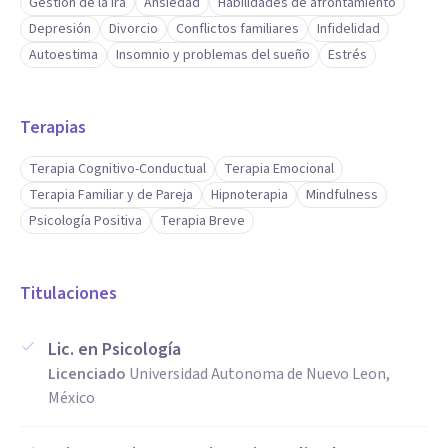
Gestión de la ira
Ansiedad
Habilidades de afrontamiento
Depresión
Divorcio
Conflictos familiares
Infidelidad
Autoestima
Insomnio y problemas del sueño
Estrés
Terapias
Terapia Cognitivo-Conductual
Terapia Emocional
Terapia Familiar y de Pareja
Hipnoterapia
Mindfulness
Psicología Positiva
Terapia Breve
Titulaciones
Lic. en Psicología
Licenciado
Universidad Autonoma de Nuevo Leon,
México