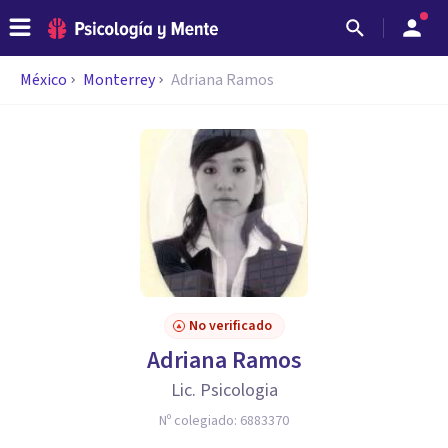
México
Monterrey
Adriana Ramos
No verificado
Adriana Ramos
Lic. Psicologia
Nº colegiado:
6883370