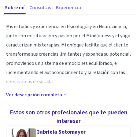
Sobre mí
Consultas
Experiencia
Mis estudios y experiencia en Psicología y en Neurociencia,
junto con mi titulación y pasión por el Mindfulness y el yoga
caracterizan mis terapias. Mi enfoque facilita que el cliente
transforme sus creencias limitantes y expanda su potencial,
promoviendo un sistema de emociones equilibrado, e
incrementando el autoconocimiento y la relación con las
demás areas de su vida.
Ver descripción completa
Especialidad
Si buscas cambiar patrones de comportamiento, crear
Estos son otros profesionales que te pueden
relaciones saludables, encontrar tu propósito en la vida,
interesar
reducir niveles de ansiedad, manejar emociones de manera
Gabriela Sotomayor
eficaz, amar, valorar y aprender a respetarte a ti mism@ soy