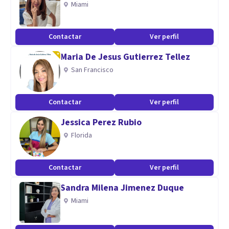
Miami
la psicóloga que buscas!
Contactar
Ver perfil
Aptitudes
Maria De Jesus Gutierrez Tellez
Tengo experiencia en clínicas de desintoxicación, en centros
San Francisco
de investigación, y en práctica privada en Barcelona y en Los
Ángeles. Las sesiones conmigo se caracterizan por un
espacio seguro en el que podemos trabajar temas como la
Contactar
Ver perfil
culpabilidad o construir autoestima, hasta incrementar el
Jessica Perez Rubio
autoconocimiento.
Florida
Contactar
Ver perfil
Sandra Milena Jimenez Duque
Miami