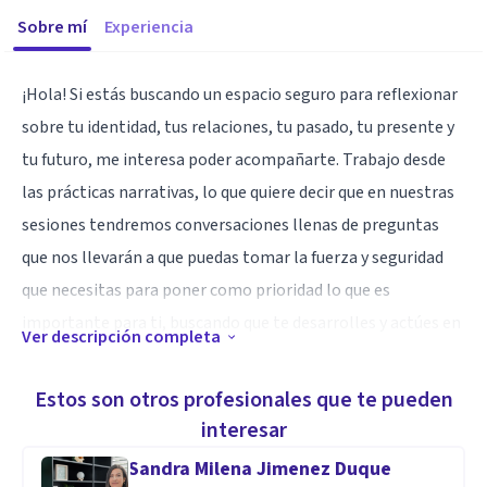
Sobre mí
Experiencia
¡Hola! Si estás buscando un espacio seguro para reflexionar
sobre tu identidad, tus relaciones, tu pasado, tu presente y
tu futuro, me interesa poder acompañarte. Trabajo desde
las prácticas narrativas, lo que quiere decir que en nuestras
sesiones tendremos conversaciones llenas de preguntas
que nos llevarán a que puedas tomar la fuerza y seguridad
que necesitas para poner como prioridad lo que es
importante para ti, buscando que te desarrolles y actúes en
Ver descripción completa
tus propios términos.
Si tienes alguna duda sobre cómo es el trabajo, podemos
Estos son otros profesionales que te pueden
reunirnos en una videollamada de 15 minutos para
interesar
resolverlas. ¡Te espero!
Sandra Milena Jimenez Duque