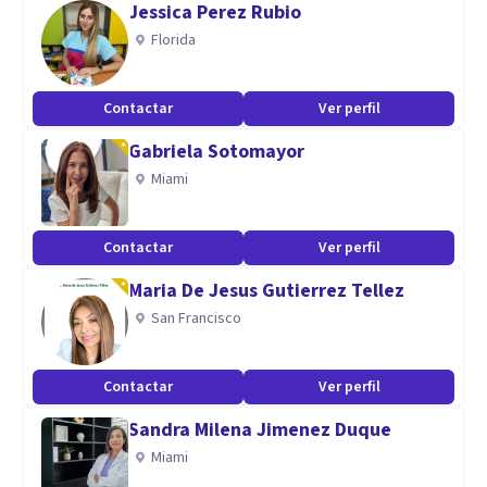
Jessica Perez Rubio
familiar.
Florida
Aptitudes
Contactar
Ver perfil
Psicóloga de orientación humanista formada como
Gabriela Sotomayor
Terapeuta Gestalt. Terapeuta Psicomotriz. Especialista en
Miami
recursos para el desarrollo de la Creatividad y la Expresión
Artística. Arteterapia. Terapia de juego de arena (Sandplay).
Formación en trauma. Introductorio a la Comunicación No
Contactar
Ver perfil
Violenta.
Maria De Jesus Gutierrez Tellez
San Francisco
Contactar
Ver perfil
Sandra Milena Jimenez Duque
Miami