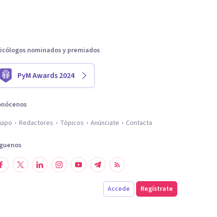
icólogos nominados y premiados
PyM Awards 2024
onócenos
uipo
Redactores
Tópicos
Anúnciate
Contacta
íguenos
Accede
Regístrate