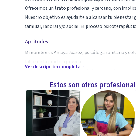
Ofrecemos un trato profesional y cercano, con implicac
Nuestro objetivo es ayudarte a alcanzar tu bienestar 
familiar, laboral y/o social. El proceso psicoterapéuti
Aptitudes
Mi nombre es Amaya Juarez, psicóloga sanitaria y co
labor en la práctica privada.
Ver descripción completa
Durante este periodo, he tenido la oportunidad de pod
experiencia en consulta, una gran variedad de herram
Estos son otros profesiona
Mi objetivo es ofrecer a cada persona un abordaje únic
momento vital.