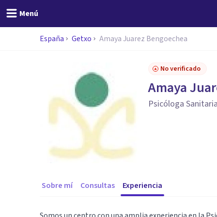
Menú
España
Getxo
Amaya Juarez Bengoechea
No verificado
Amaya Juar
Psicóloga Sanitari
Sobre mí
Consultas
Experiencia
Somos un centro con una amplia experiencia en la Psi