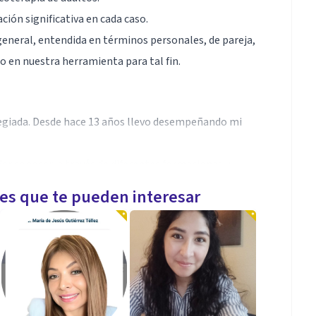
ión significativa en cada caso.
general, entendida en términos personales, de pareja,
co en nuestra herramienta para tal fin.
legiada. Desde hace 13 años llevo desempeñando mi
er conocer, a través de diferentes formaciones y
ientas y modelos de intervención.
les que te pueden interesar
o y personalizado que se adapte a sus necesidades y