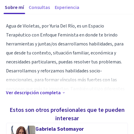
Sobre mí
Consultas
Experiencia
Agua de Violetas, por Yuria Del Río, es un Espacio
Terapéutico con Enfoque Feminista en donde te brindo
herramientas y juntas/os desarrollamos habilidades, para
que desde tu contexto, situación familiar, económica y
necesidades particulares, puedas resolver tus problemas.
Desarrollamos y reforzamos habilidades socio-
emocionales, para formar vínculos más fuertes con las
personas que más te importan. También utilizo diferentes
Ver descripción completa
modelos terapéuticos como la Terapia Biomnémica
(memoria celular) y terapias alternativas como la Terapia
Estos son otros profesionales que te pueden
Floral (diferentes sistemas florales) con el fin de cambiar
interesar
actitudes y conductas.
Gabriela Sotomayor