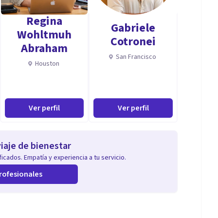
Regina
Gabriele
Wohltmuh
Cotronei
Abraham
San Francisco
Houston
Ver perfil
Ver perfil
iaje de bienestar
icados. Empatía y experiencia a tu servicio.
rofesionales