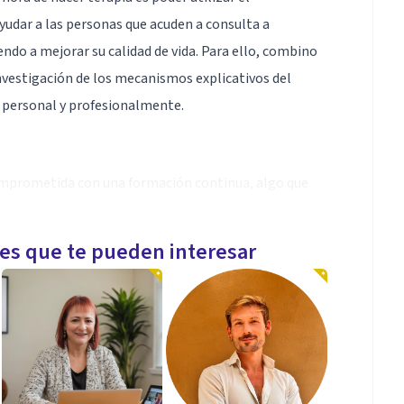
yudar a las personas que acuden a consulta a
ndo a mejorar su calidad de vida. Para ello, combino
investigación de los mecanismos explicativos del
o personal y profesionalmente.
omprometida con una formación continua, algo que
nte profesión.
les que te pueden interesar
753. A través de la terapia (presencial/online)
os, así como una mejora progresiva en tu calidad de
nsatisfacción vital, niños y adolescentes, depresión,
y de pareja.