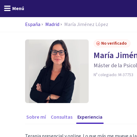
Menú
España
Madrid
María Jiménez López
No verificado
María Jimé
Máster de la Psicol
Nº colegiado:
M-37753
Sobre mí
Consultas
Experiencia
Terapia presencial y online. Lo que más me mueve a la 