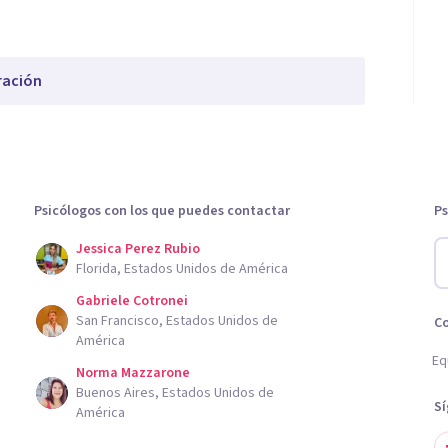
ración
Psicólogos con los que puedes contactar
Ps
Jessica Perez Rubio
Florida, Estados Unidos de América
Gabriele Cotronei
San Francisco, Estados Unidos de
C
América
Eq
Norma Mazzarone
Buenos Aires, Estados Unidos de
S
América