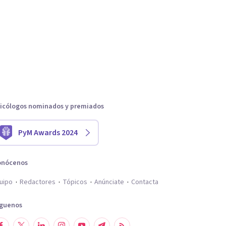
icólogos nominados y premiados
PyM Awards 2024
onócenos
uipo
Redactores
Tópicos
Anúnciate
Contacta
íguenos