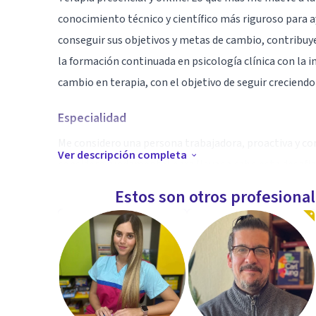
conocimiento técnico y científico más riguroso para a
conseguir sus objetivos y metas de cambio, contribuye
la formación continuada en psicología clínica con la 
cambio en terapia, con el objetivo de seguir creciend
Especialidad
Me considero una persona trabajadora, proactiva y c
Ver descripción completa
considero fundamental para llevar a cabo esta desafia
Estos son otros profesiona
Aptitudes
Psicóloga general sanitaria colegiada con número M-37
podremos lograr los objetivos que establezcamos junt
vida. Necesidades que atiendo: crecimiento personal, i
ansiedad, dificultades sociales y problemas familiares 