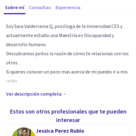
Sobre mí
Consultas
Experiencia
Soy Sara Valderrama Q, psicóloga de la Universidad CES y
actualmente estudio una Maestría en Discapacidad y
desarrollo humano.
Descubramos juntos la razón de cómo te relacionas con los
otros.
Si quieres conocer un poco mas acerca de mi puedes ir a mis
redes
Ver descripción completa
Especialidad
Creo que la empatía hacia el otro es fundamental en los
Estos son otros profesionales que te pueden
trabajos de la vida diaria.
interesar
Jessica Perez Rubio
Aptitudes