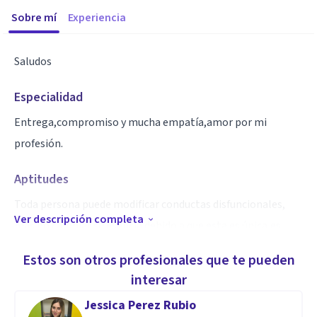
Sobre mí
Experiencia
Saludos
Especialidad
Entrega,compromiso y mucha empatía,amor por mi
profesión.
Aptitudes
Toda persona puede modificar conductas disfuncionales,
Ver descripción completa
más no cambiar su esencia debido a que esta es única,es
parte de mi trabajo, indagar me es importante para que
Estos son otros profesionales que te pueden
llegue a un entendimiento sobre sus conductas actuales,
interesar
ubicándolos en el presente, brindándoles herramientas
Jessica Perez Rubio
emocionales.se trabajan cinco áreas