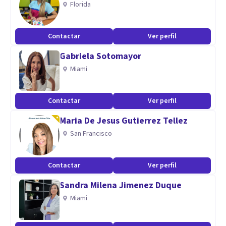
Florida
importantes:Personal,Pareja,Familiar, Laboral e
Interpersonal. En cuanto al trabajo terapéutico con niños y
Contactar
Ver perfil
adolescentes es un reto constante, por la información y
Gabriela Sotomayor
tecnología que se les brinda hoy en día.
Miami
Contactar
Ver perfil
Maria De Jesus Gutierrez Tellez
San Francisco
Contactar
Ver perfil
Sandra Milena Jimenez Duque
Miami