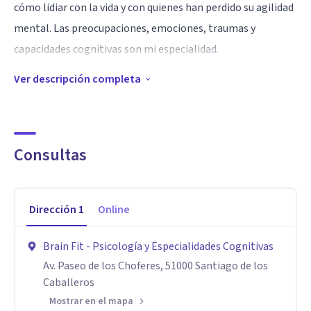
cómo lidiar con la vida y con quienes han perdido su agilidad
mental. Las preocupaciones, emociones, traumas y
capacidades cognitivas son mi especialidad.
Ver descripción completa
Especialidad
Mi enfoque es ayudarte a descifrar de donde viene tu
ansiedad o malestar, por qué te sientes como te sientes y a
que aprendas herramientas prácticas para regular las
Consultas
emociones, relacionarte con los demás y contigo mismo de
una manera saludable, superar miedos, manejar estrés,
Dirección
1
Online
entender cómo funciona tu cerebro y cómo manejar los
retos que puedan surgir cuando algo no va bien. Amo las
Brain Fit - Psicología y Especialidades Cognitivas
emociones y ayudarte a sentirte cómodo y entender las
Av. Paseo de los Choferes, 51000 Santiago de los
tuyas.
Caballeros
Mostrar en el mapa
Aptitudes