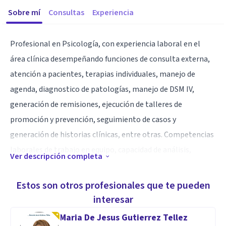
Sobre mí
Consultas
Experiencia
Profesional en Psicología, con experiencia laboral en el
área clínica desempeñando funciones de consulta externa,
atención a pacientes, terapias individuales, manejo de
agenda, diagnostico de patologías, manejo de DSM IV,
generación de remisiones, ejecución de talleres de
promoción y prevención, seguimiento de casos y
generación de historias clínicas, entre otras. Competencias
laborales de trabajo en equipo, capacidad de análisis,
Ver descripción completa
buenas relaciones interpersonales, comunicación asertiva,
organización, liderazgo y vocación de servicio
Estos son otros profesionales que te pueden
interesar
Especialidad
Maria De Jesus Gutierrez Tellez
atencion ansiedad, depresion, relaciones de pareja,