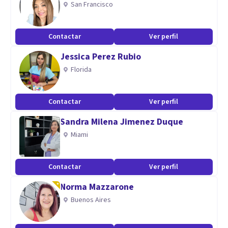
San Francisco
trastorno limite de la personalidad, esquizofrenia
Contactar
Ver perfil
Aptitudes
Jessica Perez Rubio
soy una persona empática, con capacidad de escucha,
Florida
proactiva,
Contactar
Ver perfil
Sandra Milena Jimenez Duque
Miami
Contactar
Ver perfil
Norma Mazzarone
Buenos Aires