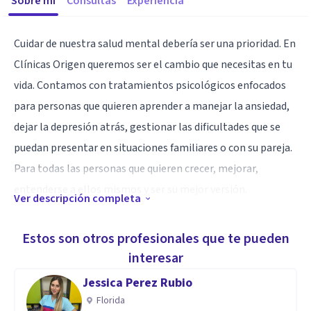
Sobre mí
Consultas
Experiencia
Cuidar de nuestra salud mental debería ser una prioridad. En
Clínicas Origen queremos ser el cambio que necesitas en tu
vida. Contamos con tratamientos psicológicos enfocados
para personas que quieren aprender a manejar la ansiedad,
dejar la depresión atrás, gestionar las dificultades que se
puedan presentar en situaciones familiares o con su pareja.
Para todas las personas que quieren crecer, mejorar,
entenderse a ellos mismos y ser su mejor versión.
Ver descripción completa
Especialidad
Estos son otros profesionales que te pueden
Nuestros tratamientos están avalados por Organismos
interesar
Internacionales y se fundamentan en la orientación
Jessica Perez Rubio
cognitivo-conductual que es la más estudiada y reconocida a
Florida