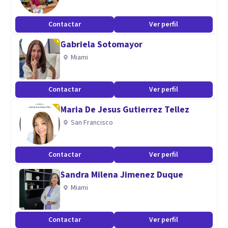
nivel científico. Estamos deseando conocerte y
acompañarte en este camino de mejora.
Contactar
Ver perfil
Aptitudes
Gabriela Sotomayor
Miami
Trabajamos con niños, adolescentes y adultos, de manera
presencial y online. En las sesiones se aprenden
herramientas psicológicas para mejorar nuestro bienestar
Contactar
Ver perfil
y calidad de vida.
Maria De Jesus Gutierrez Tellez
San Francisco
Contactar
Ver perfil
Sandra Milena Jimenez Duque
Miami
Contactar
Ver perfil