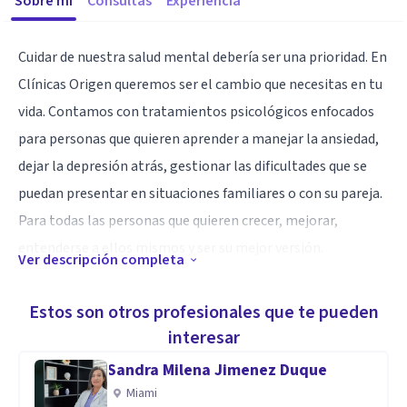
Sobre mí
Consultas
Experiencia
Cuidar de nuestra salud mental debería ser una prioridad. En
Clínicas Origen queremos ser el cambio que necesitas en tu
vida. Contamos con tratamientos psicológicos enfocados
para personas que quieren aprender a manejar la ansiedad,
dejar la depresión atrás, gestionar las dificultades que se
puedan presentar en situaciones familiares o con su pareja.
Para todas las personas que quieren crecer, mejorar,
entenderse a ellos mismos y ser su mejor versión.
Ver descripción completa
Especialidad
Estos son otros profesionales que te pueden
Nuestros tratamientos están avalados por Organismos
interesar
Internacionales y se fundamentan en la orientación
Sandra Milena Jimenez Duque
cognitivo-conductual que es la más estudiada y reconocida a
Miami