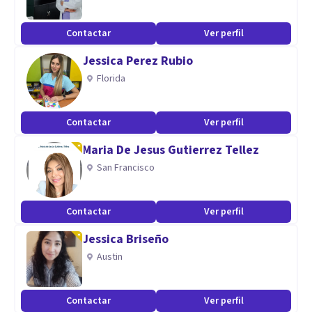
nivel científico. Estamos deseando conocerte y
acompañarte en este camino de mejora.
Contactar
Ver perfil
Aptitudes
Jessica Perez Rubio
Florida
Trabajamos con niños, adolescentes y adultos, de manera
presencial y online. En las sesiones se aprenden
herramientas psicológicas para mejorar nuestro bienestar
Contactar
Ver perfil
y calidad de vida.
Maria De Jesus Gutierrez Tellez
San Francisco
Contactar
Ver perfil
Jessica Briseño
Austin
Contactar
Ver perfil