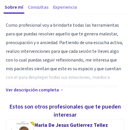
Sobre mí
Consultas
Experiencia
Como profesional voy a brindarte todas las herramientas
para que puedas resolver aquello que te genera malestar,
preocupación y o ansiedad. Partiendo de una escucha activa,
realizo intervenciones para que cada sesión te lleves algo
con lo cual puedas seguir reflexionando, me interesa que
mis pacientes sientan que este es su espacio y que cuentan
con el para desplegar todas sus emociones, miedos e
inseguridades. mi propósito es que empieces por cambiar
Ver descripción completa
algo en vos para poder cambiar algo en tu entorno. Gracias
a la tecnología, atiendo pacientes de habla hispana, de
Estos son otros profesionales que te pueden
diferentes paises, actualmente resido en Canning Buenos
interesar
Aires.
Maria De Jesus Gutierrez Tellez