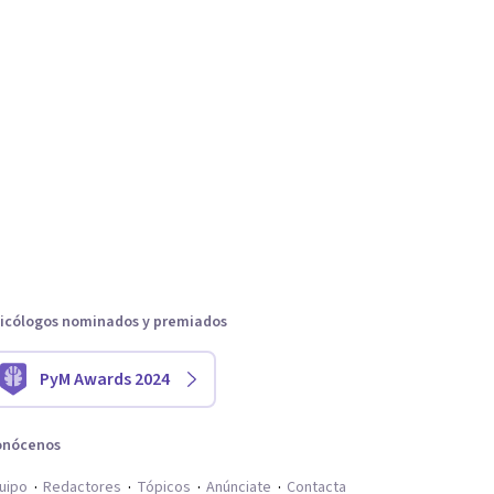
icólogos nominados y premiados
PyM Awards 2024
onócenos
uipo
Redactores
Tópicos
Anúnciate
Contacta