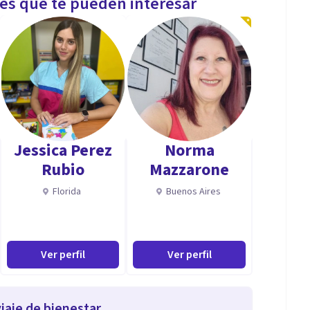
les que te pueden interesar
Jessica Perez
Norma
Rubio
Mazzarone
Florida
Buenos Aires
Ver perfil
Ver perfil
iaje de bienestar