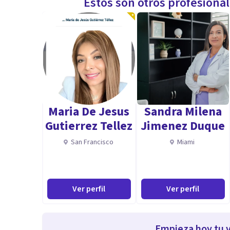
Estos son otros profesiona
Maria De Jesus
Sandra Milena
Gutierrez Tellez
Jimenez Duque
San Francisco
Miami
Ver perfil
Ver perfil
Empieza hoy tu v