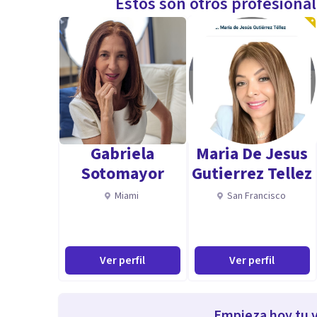
Estos son otros profesiona
Gabriela
Maria De Jesus
Sotomayor
Gutierrez Tellez
Miami
San Francisco
Ver perfil
Ver perfil
Empieza hoy tu v