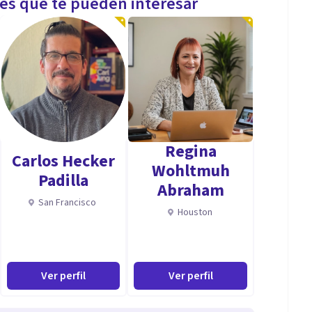
les que te pueden interesar
Regina
Carlos Hecker
Wohltmuh
Padilla
Abraham
San Francisco
Houston
Ver perfil
Ver perfil