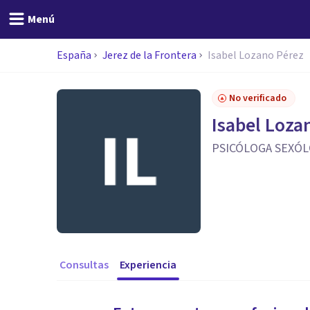
Menú
España
Jerez de la Frontera
Isabel Lozano Pérez
No verificado
Isabel Loza
PSICÓLOGA SEXÓL
Consultas
Experiencia