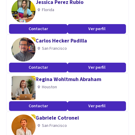
Jessica Perez Rubio
Especialidad en niños, adolescentes, adultos; pareja y
Florida
terapia familiar sistémica.
Contactar
Ver perfil
Carlos Hecker Padilla
San Francisco
Contactar
Ver perfil
Regina Wohltmuh Abraham
Houston
Contactar
Ver perfil
Gabriele Cotronei
San Francisco