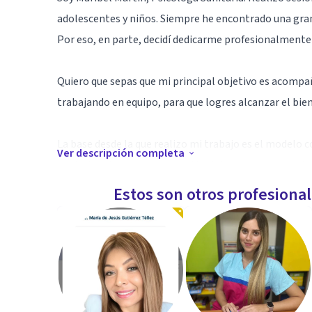
adolescentes y niños. Siempre he encontrado una gran
Por eso, en parte, decidí dedicarme profesionalmente 
Quiero que sepas que mi principal objetivo es acompa
trabajando en equipo, para que logres alcanzar el bien
La base desde la que realizo mi trabajo es el modelo
Ver descripción completa
profesional con una perspectiva integradora, es decir,
adecuadas, procedentes de otros modelos (Mindfulnes
Estos son otros profesiona
función del caso.
Especialidad
Si has llegado hasta aquí y estás pensando en iniciar di
dado un gran paso.