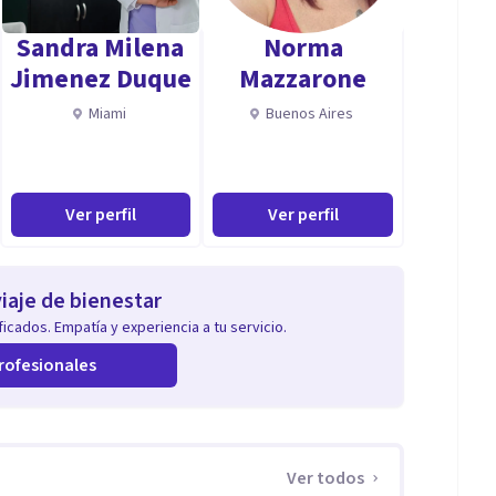
Sandra Milena
Norma
Jimenez Duque
Mazzarone
Miami
Buenos Aires
 como cercano, profesional, individualizado y eficaz.
aptadas y respetuosas con el ritmo y la necesidad de
Ver perfil
Ver perfil
migo.
iaje de bienestar
icados. Empatía y experiencia a tu servicio.
rofesionales
Ver todos