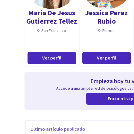
Un fuerte abrazo,
Maria De Jesus
Jessica Perez
Maribel Martín.
Gutierrez Tellez
Rubio
Aptitudes
San Francisco
Florida
De este modo, podría definir el servicio que te ofrezco
Cada una de las intervenciones son personalizadas, ad
Ver perfil
Ver perfil
cada persona que inicia este proceso terapéutico con
Empieza hoy tu v
Accede a una amplia red de psicólogos calif
Encuentra p
Último artículo publicado