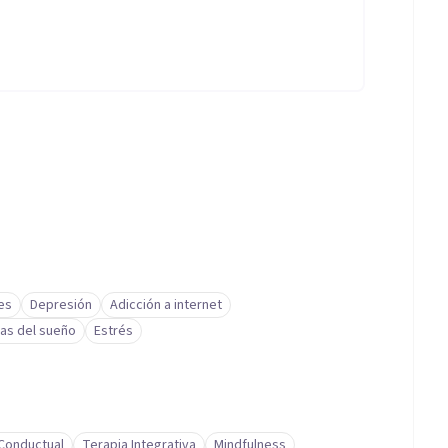
es
Depresión
Adicción a internet
as del sueño
Estrés
-Conductual
Terapia Integrativa
Mindfulness