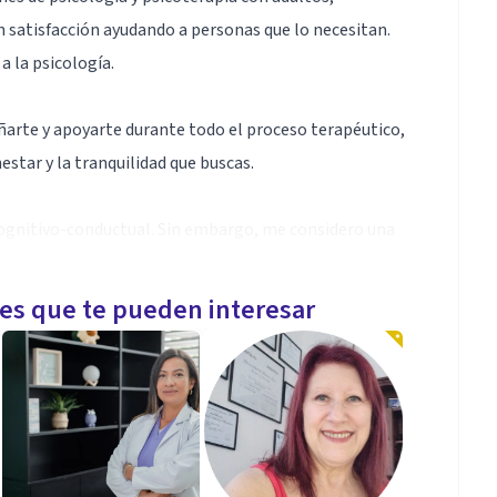
 satisfacción ayudando a personas que lo necesitan.
a la psicología.
ñarte y apoyarte durante todo el proceso terapéutico,
estar y la tranquilidad que buscas.
 cognitivo-conductual. Sin embargo, me considero una
 incluyo en la intervención aquellas técnicas más
s, Terapia de Aceptación y Compromiso, etc.), en
les que te pueden interesar
cho proceso (o ya has decidido/a a iniciarlo), ya has