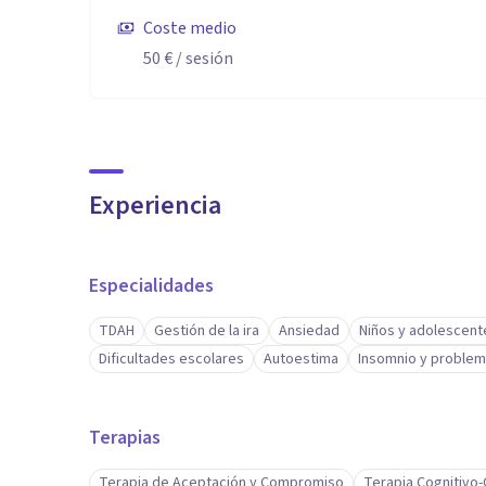
Coste medio
50 €
/ sesión
Experiencia
Especialidades
TDAH
Gestión de la ira
Ansiedad
Niños y adolescent
Dificultades escolares
Autoestima
Insomnio y problem
Terapias
Terapia de Aceptación y Compromiso
Terapia Cognitivo