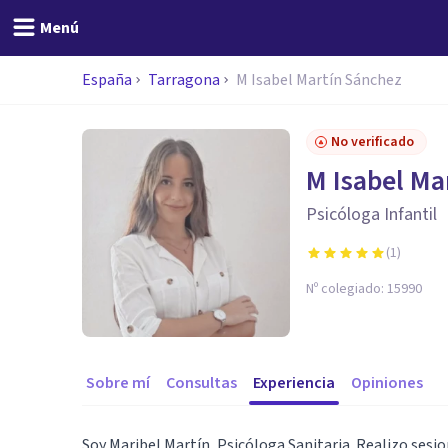
Menú
España
Tarragona
M Isabel Martín Sánchez
No verificado
M Isabel Ma
Psicóloga Infantil
(
1
)
Nº colegiado:
15990
Sobre mí
Consultas
Experiencia
Opiniones
Soy Maribel Martín, Psicóloga Sanitaria. Realizo sesio