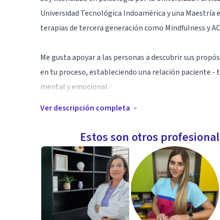
Universidad Tecnológica Indoamérica y una Maestría e
terapias de tercera generación como Mindfulness y AC
Me gusta apoyar a las personas a descubrir sus propós
en tu proceso, estableciendo una relación paciente - 
mental y emocional.
Ver descripción completa
Especialidad
Doy apoyo profesional a adolescentes y adultos aplic
Estos son otros profesiona
Terapia de Aceptación y Compromiso, Mindfulness en c
Aptitudes
Especialización en psicoterapia, curso de Aceptación 
generación o contextuales con formación de cuarto ni