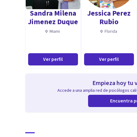
Sandra Milena
Jessica Perez
Jimenez Duque
Rubio
Miami
Florida
Ver perfil
Ver perfil
Empieza hoy tu v
Accede a una amplia red de psicólogos calif
Encuentra p