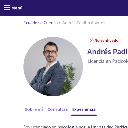
Menú
Ecuador
Cuenca
Andrés Padilla Alvarez
No verificado
Andrés Padi
Licencia en Pscico
Sobre mí
Consultas
Experiencia
Soy licenciado en psicología por la Universidad Particu