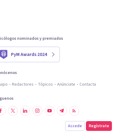
icólogos nominados y premiados
PyM Awards 2024
onócenos
uipo
Redactores
Tópicos
Anúnciate
Contacta
íguenos
Accede
Regístrate