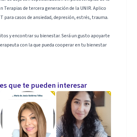
n Terapias de tercera generación de la UNIR. Aplico
T para casos de ansiedad, depresión, estrés, trauma.
itos y encontrar su bienestar. Será un gusto apoyarte
terapeuta con la que pueda cooperar en tu bienestar
ando terapias de tercera generación como ACT -
les que te pueden interesar
asos de asiedad, depresión, estrés, trauma.
y Compromiso, Mindfulness. Aplico terapias de tercera
vel.