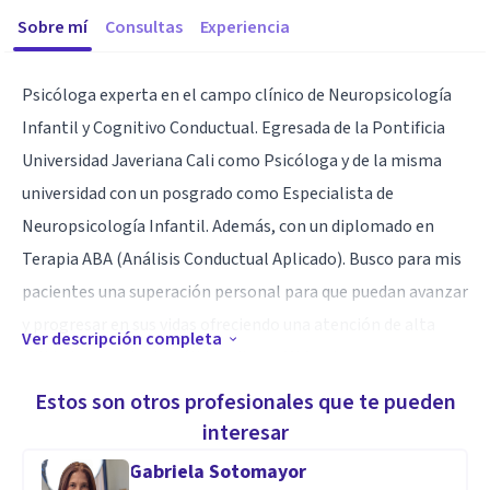
Sobre mí
Consultas
Experiencia
Psicóloga experta en el campo clínico de Neuropsicología
Infantil y Cognitivo Conductual. Egresada de la Pontificia
Universidad Javeriana Cali como Psicóloga y de la misma
universidad con un posgrado como Especialista de
Neuropsicología Infantil. Además, con un diplomado en
Terapia ABA (Análisis Conductual Aplicado). Busco para mis
pacientes una superación personal para que puedan avanzar
y progresar en sus vidas ofreciendo una atención de alta
Ver descripción completa
calidad con un trato cálido y digno. Mi fuerte es
neuropsicología infantil en la evaluación y la rehabilitación
Estos son otros profesionales que te pueden
o el tratamiento.
interesar
Gabriela Sotomayor