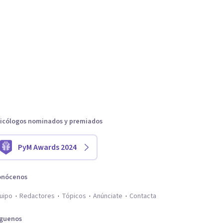
icólogos nominados y premiados
PyM Awards 2024
onócenos
uipo
Redactores
Tópicos
Anúnciate
Contacta
íguenos