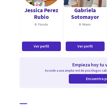
Jessica Perez
Gabriela
Rubio
Sotomayor
Florida
Miami
Ver perfil
Ver perfil
Empieza hoy tu v
Accede a una amplia red de psicólogos calif
Encuentra p