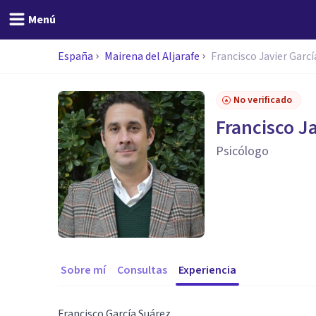
Menú
España
Mairena del Aljarafe
Francisco Javier Garcí
No verificado
Francisco J
Psicólogo
Sobre mí
Consultas
Experiencia
Francisco García Suárez