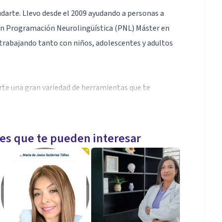
darte. Llevo desde el 2009 ayudando a personas a
 en Programación Neurolingüística (PNL) Máster en
trabajando tanto con niños, adolescentes y adultos
erte una gran variedad de herramientas que te
 un Terapeuta puede mejorar las cosas. Me importa tu
les que te pueden interesar
que sepas sacar provecho de cada día y enfrentar
aumática que sea.
a, practitioner en PNL (Programación