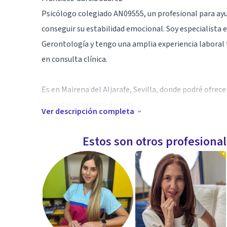
Psicólogo colegiado AN09555, un profesional para ayu
conseguir su estabilidad emocional. Soy especialista
Gerontología y tengo una amplia experiencia laboral 
en consulta clínica.
Es en Mairena del Aljarafe, Sevilla, donde podré ofrec
permitirán mejorar tu vida.
Ver descripción completa
La vida puede llegar a ser difícil y quizás la ayuda de
Estos son otros profesiona
bienestar, y cuento con las aptitudes necesarias para 
cualquier circunstancia que se te presente por más tr
Aptitudes
Soy licenciado en psicología, master en gerontologí
Neurolingüística) y experto en Hipnosis clínica.