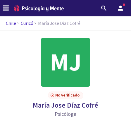
Chile
Curicó
María Jose Díaz Cofré
No verificado
María Jose Díaz Cofré
Psicóloga